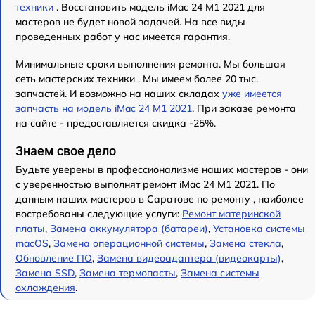
техники
. Восстановить модель iMac 24 M1 2021 для
мастеров не будет новой задачей. На все виды
проведенных работ у нас имеется гарантия.
Минимальные сроки выполнения ремонта. Мы большая
сеть мастерских техники . Мы имеем более 20 тыс.
запчастей. И возможно на наших складах
уже имеется
запчасть на модель iMac 24 M1 2021
. При заказе ремонта
на сайте - предоставляется скидка -25%.
Знаем свое дело
Будьте уверены в профессионализме наших мастеров - они
с уверенностью выполнят ремонт iMac 24 M1 2021. По
данным наших мастеров в Саратове по ремонту , наиболее
востребованы следующие услуги:
Ремонт материнской
платы
,
Замена аккумулятора (батареи)
,
Установка системы
macOS
,
Замена операционной системы
,
Замена стекла
,
Обновление ПО
,
Замена видеоадаптера (видеокарты)
,
Замена SSD
,
Замена термопасты
,
Замена системы
охлаждения
.