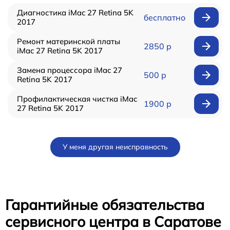
Диагностика iMac 27 Retina 5K
бесплатно
2017
Ремонт материнской платы
2850 р
iMac 27 Retina 5K 2017
Замена процессора iMac 27
500 р
Retina 5K 2017
Профилактическая чистка iMac
1900 р
27 Retina 5K 2017
У меня другая неисправность
Гарантийные обязательства
сервисного центра в Саратове