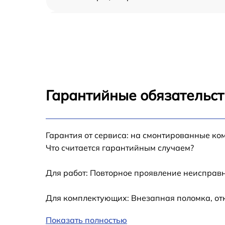
Замена оперативной памяти Mac Pro Intel
2013
Замена кулера Mac Pro Intel 2013
Замена HDD (замена жёсткого диска) Mac
Pro Intel 2013
Гарантийные обязательст
Замена блока питания Mac Pro Intel 2013
Гарантия от сервиса: на смонтированные ко
Замена звуковой платы Mac Pro Intel 2013
Что считается гарантийным случаем?
Для работ: Повторное проявление неисправн
Для комплектующих: Внезапная поломка, от
Показать полностью