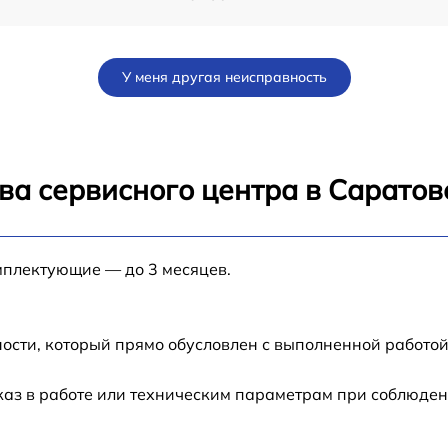
от 60 мин
У меня другая неисправность
от 60 мин
от 60 мин
ва сервисного центра в Саратов
от 60 мин
мплектующие — до 3 месяцев.
от 60 мин
ости, который прямо обусловлен с выполненной работой
каз в работе или техническим параметрам при соблюден