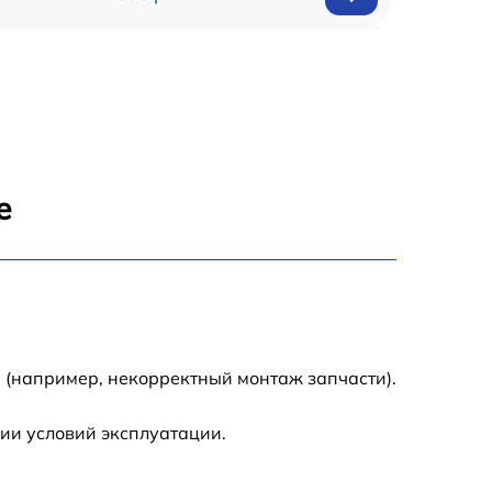
150 р
1000 р
450 р
е
350 р
700 р
 (например, некорректный монтаж запчасти).
ии условий эксплуатации.