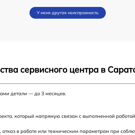
ad
от 60 мин
У меня другая неисправность
от 60 мин
от 60 мин
от 60 мин
ства сервисного центра в Сарат
от 60 мин
от 60 мин
нами детали — до 3 месяцев.
от 60 мин
фекта, который напрямую связан с выполненной работой
от 60 мин
 отказ в работе или техническим параметрам при соблю