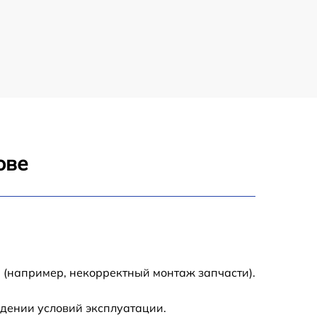
2000 р
1250 р
1500 р
2500 р
ове
3000 р
1700 р
2000 р
 (например, некорректный монтаж запчасти).
1500 р
дении условий эксплуатации.