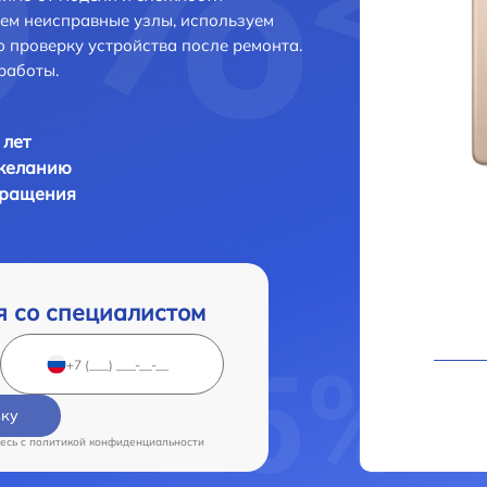
яем неисправные узлы, используем
 проверку устройства после ремонта.
работы.
 лет
 желанию
бращения
я со специалистом
вку
есь c
политикой конфиденциальности