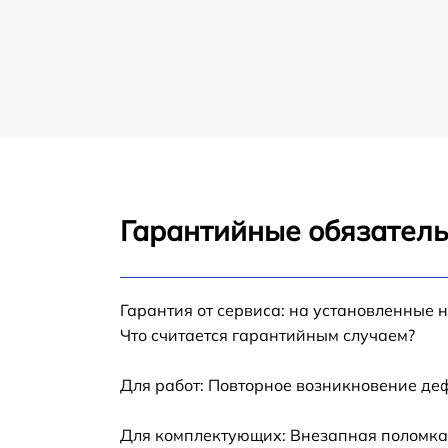
Восстановление после попадания влаги iP
Замена шлейфа iPad
Замена кнопки Home iPad
Замена дисплея (экрана) iPad
Гарантийные обязатель
Замена корпуса iPad
Замена модуля Wi-Fi iPad
Гарантия от сервиса: на установленные 
Что считается гарантийным случаем?
Замена камеры iPad
Для работ: Повторное возникновение де
Замена разъема зарядки iPad
Для комплектующих: Внезапная поломка,