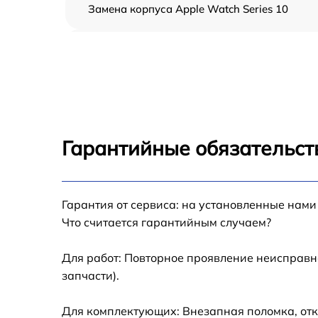
Замена корпуса Apple Watch Series 10
Замена аккумулятора Apple Watch Series 10
Замена экрана Apple Watch Series 10
Замена шлейфа матрицы Apple Watch Serie
10
Гарантийные обязательст
Замена микрофона Apple Watch Series 10
Замена кнопки включения Apple Watch
Гарантия от сервиса: на установленные нами
Series 10
Что считается гарантийным случаем?
Замена Bluetooth Apple Watch Series 10
Для работ: Повторное проявление неисправн
запчасти).
Для комплектующих: Внезапная поломка, отк