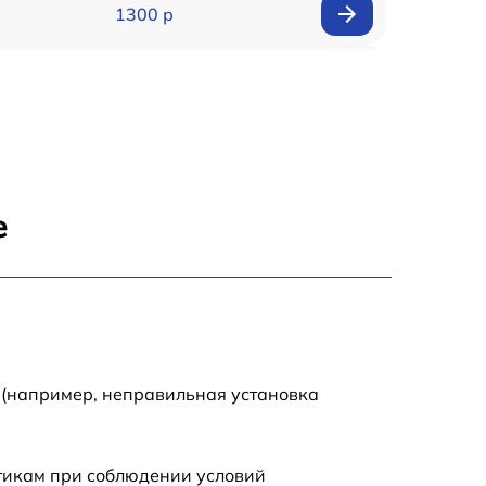
1300 р
1500 р
1400 р
1200 р
е
1200 р
1500 р
2000 р
 (например, неправильная установка
стикам при соблюдении условий