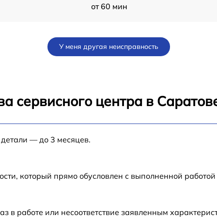
от 60 мин
от 60 мин
У меня другая неисправность
от 60 мин
s
от 60 мин
ва сервисного центра в Саратов
от 60 мин
 детали — до 3 месяцев.
от 60 мин
от 60 мин
ости, который прямо обусловлен с выполненной работой
аз в работе или несоответствие заявленным характери