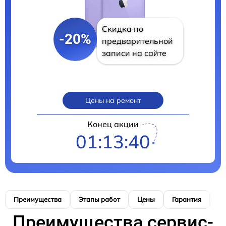
Скидка по
-20%
предварительной
записи на сайте
Цены на ремонт
Конец акции
01:13:39
Преимущества
Этапы работ
Цены
Гарантия
М
Преимущества сервис-