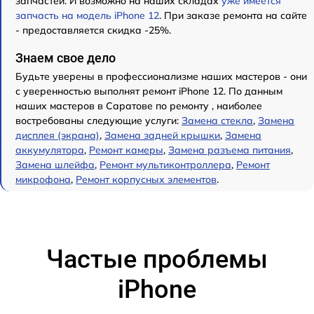
запчастей. И возможно на наших складах
уже имеется
запчасть на модель iPhone 12
. При заказе ремонта на сайте
- предоставляется скидка -25%.
Знаем свое дело
Будьте уверены в профессионализме наших мастеров - они
с уверенностью выполнят ремонт iPhone 12. По данным
наших мастеров в Саратове по ремонту , наиболее
востребованы следующие услуги:
Замена стекла
,
Замена
дисплея (экрана)
,
Замена задней крышки
,
Замена
аккумулятора
,
Ремонт камеры
,
Замена разъема питания
,
Замена шлейфа
,
Ремонт мультиконтроллера
,
Ремонт
микрофона
,
Ремонт корпусных элементов
.
Частые проблемы
iPhone